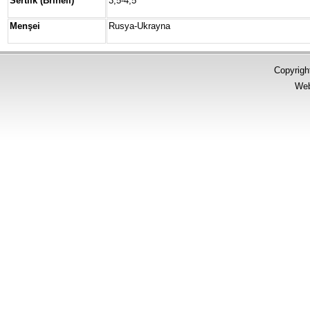
Sertlik (Brinell)
3,5-4,5
Menşei
Rusya-Ukrayna
Copyrigh
Web