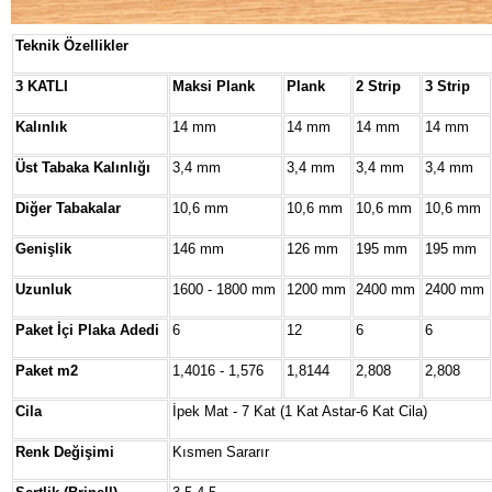
Teknik Özellikler
3 KATLI
Maksi Plank
Plank
2 Strip
3 Strip
Kalınlık
14 mm
14 mm
14 mm
14 mm
Üst Tabaka Kalınlığı
3,4 mm
3,4 mm
3,4 mm
3,4 mm
Diğer Tabakalar
10,6 mm
10,6 mm
10,6 mm
10,6 mm
Genişlik
146 mm
126 mm
195 mm
195 mm
Uzunluk
1600 - 1800 mm
1200 mm
2400 mm
2400 mm
Paket İçi Plaka Adedi
6
12
6
6
Paket m2
1,4016 - 1,576
1,8144
2,808
2,808
Cila
İpek Mat - 7 Kat (1 Kat Astar-6 Kat Cila)
Renk Değişimi
Kısmen Sararır