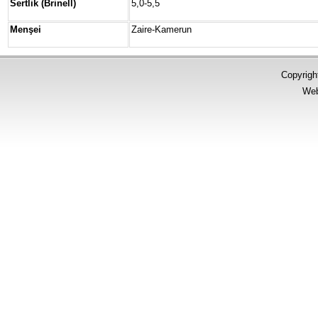
Sertlik (Brinell)
5,0-5,5
Menşei
Zaire-Kamerun
Copyrigh
Web