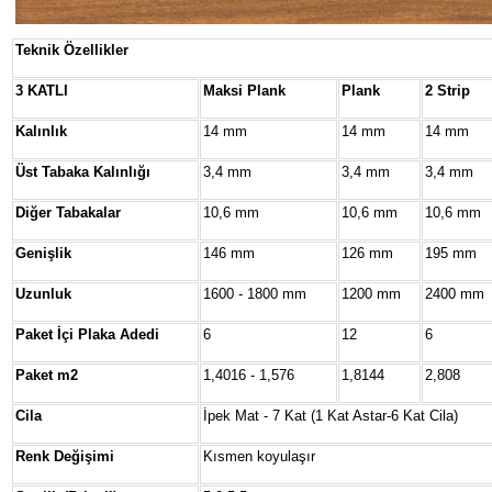
Teknik Özellikler
3 KATLI
Maksi Plank
Plank
2 Strip
Kalınlık
14 mm
14 mm
14 mm
Üst Tabaka Kalınlığı
3,4 mm
3,4 mm
3,4 mm
Diğer Tabakalar
10,6 mm
10,6 mm
10,6 mm
Genişlik
146 mm
126 mm
195 mm
Uzunluk
1600 - 1800 mm
1200 mm
2400 mm
Paket İçi Plaka Adedi
6
12
6
Paket m2
1,4016 - 1,576
1,8144
2,808
Cila
İpek Mat - 7 Kat (1 Kat Astar-6 Kat Cila)
Renk Değişimi
Kısmen koyulaşır