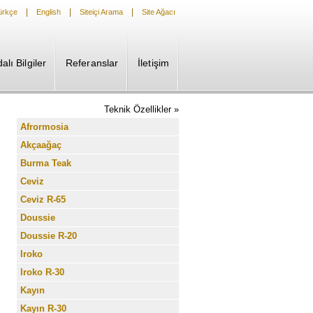
|
|
|
ürkçe
English
Siteiçi Arama
Site Ağacı
alı Bilgiler
Referanslar
İletişim
Teknik Özellikler »
Afrormosia
Akçaağaç
Burma Teak
Ceviz
Ceviz R-65
Doussie
Doussie R-20
Iroko
Iroko R-30
Kayın
Kayın R-30